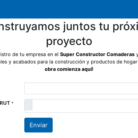
Creación de Clientes
Paga Aquí tu Factura
Solici
nstruyamos juntos tu próx
proyecto
egistro de tu empresa en
el
Super Constructor
Comaderas
y
les y acabados para la construcción y productos de hogar 
obra comienza aquí!
l RUT
*
Enviar