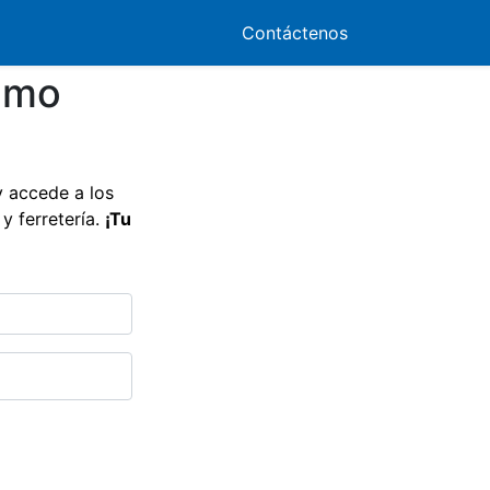
tud de Créditos
PQRS
Contáctenos
imo
 accede a los
y ferretería.
¡Tu